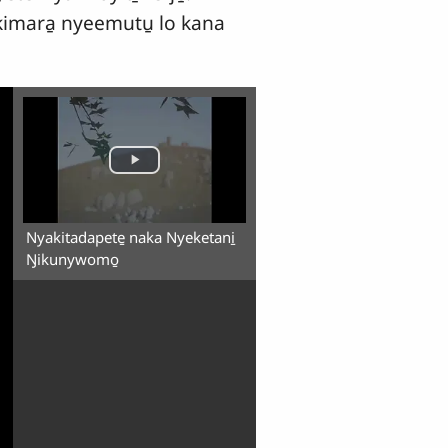
 kimara̱ nyeemutu̱ lo kana
Nyakitadapete̱ naka Nyeketani̱
Ŋikunywomo̱