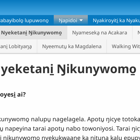
abayibolo̱ lupuwono̱
Ŋapidoi
Nyakiroyiti̱ ka Nya
 Nyeketani̱ Ŋikunywomo̱
Nyameseka̱ na Acakara
ni̱ Lobityaŋa̱
Nyeemutu̱ ka Magdalena
Walking Wit
Nyeketani̱ Ŋikunywomo̱
oyesi̱ ai?
ikunywomo̱ nalupu̱ nagelagela. Apotu̱ ŋicye totoka
tu̱ napeyina tarai apotu̱ nabo towoniyosi. Tarai ŋi
ai ŋikunywomo̱ nyekukwaane ka ŋituŋa kalu epupyet