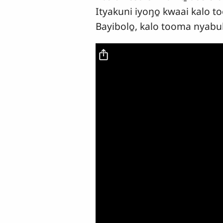
Ityakuni iyoŋo̱ kwaai kalo to
Bayibolo̱, kalo tooma nyabu