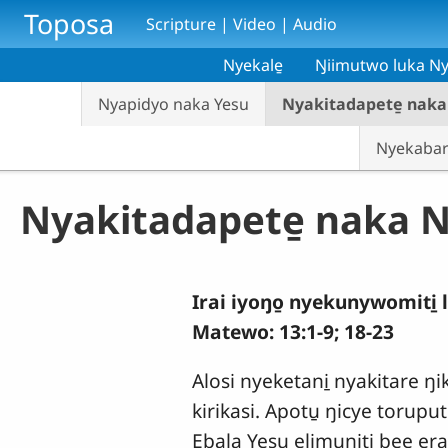
Skip to main content
Toposa
Scripture | Video | Audio
Nyekale̱
Ŋiimutwo luka Ny
Nyapidyo naka Yesu
Nyakitadapete̱ naka
Nyekabara
Nyakitadapete̱ naka 
Irai iyoŋo̱ nyekunywomiti̱ l
Matewo: 13:1-9; 18-23
Alosi nyeketani̱ nyakitare ŋ
kirikasi. Apotu̱ ŋicye torupu
Ebala Yesu elimuniti̱ bee er