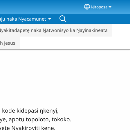
Ŋitoposa
Select your langu
kuju̱ naka Nyacamunet
Nyakitadapete̱ naka Ŋatwonisyo ka Ŋayinakineata
h Jesus
 kode kidepasi ŋkenyi̱,
cye, apotu̱ topoloto, tokoko.
e Nyakiroyiti̱ keŋe̱.