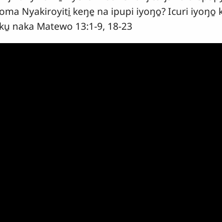
oma Nyakiroyiti̱ keŋe̱ na ipupi iyoŋo̱? Icuri iyoŋo̱
ku̱ naka Matewo 13:1-9, 18-23